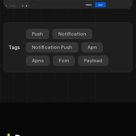
Push
Notification
Notification Push
Apn
Tags
Apns
Fcm
Payload